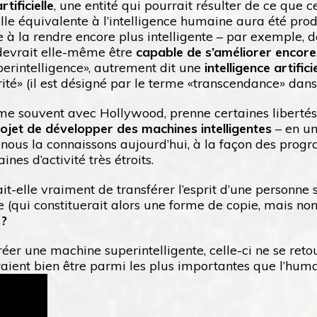
tificielle
, une entité qui pourrait résulter de ce que 
ielle équivalente à l’intelligence humaine aura été pro
e à la rendre encore plus intelligente – par exemple, d
 devrait elle-même être
capable de s’améliorer encore
perintelligence», autrement dit une
intelligence artific
é» (il est désigné par le terme «transcendance» dans l
omme souvent avec Hollywood, prenne certaines liberté
ojet de développer des machines intelligentes
– en un
ue nous la connaissons aujourd’hui, à la façon des pro
es d’activité très étroits.
ait-elle vraiment de transférer l’esprit d’une personne 
(qui constituerait alors une forme de copie, mais non 
s?
réer une machine superintelligente, celle-ci ne se ret
raient bien être parmi les plus importantes que l’huma