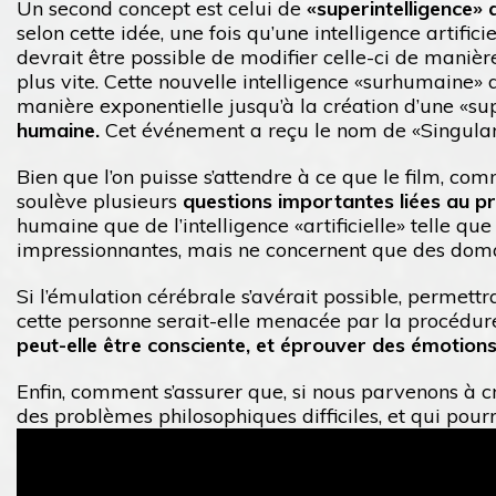
Un second concept est celui de
«superintelligence» ar
selon cette idée, une fois qu’une intelligence artific
devrait être possible de modifier celle-ci de manièr
plus vite. Cette nouvelle intelligence «surhumaine»
manière exponentielle jusqu’à la création d’une «su
humaine.
Cet événement a reçu le nom de «Singularit
Bien que l’on puisse s’attendre à ce que le film, c
soulève plusieurs
questions importantes liées au pr
humaine que de l’intelligence «artificielle» telle q
impressionnantes, mais ne concernent que des domain
Si l’émulation cérébrale s’avérait possible, permettr
cette personne serait-elle menacée par la procédure 
peut-elle être consciente, et éprouver des émotion
Enfin, comment s’assurer que, si nous parvenons à c
des problèmes philosophiques difficiles, et qui pour