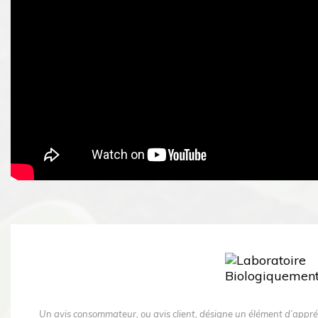
Un avis consommateur, ou avis client, désigne un élément d’appré