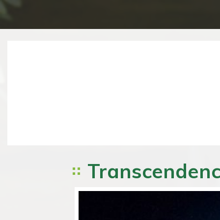
Previous
Transcendence