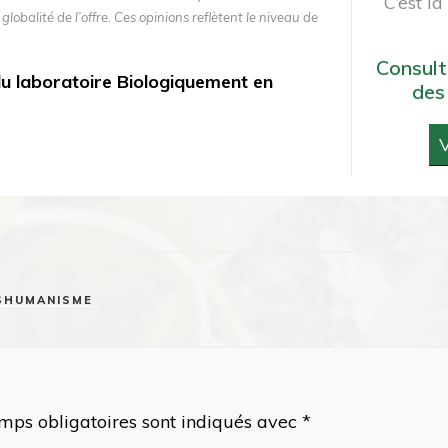
C’est l
 globalité de l’offre. Ces opinions reflètent le niveau de
Consult
 du laboratoire Biologiquement en
des
V
NSHUMANISME
mps obligatoires sont indiqués avec
*