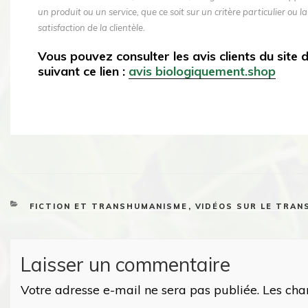
un produit ou un service, que ce soit sur un critère particulier ou la
satisfaction de la clientèle.
Vous pouvez consulter les avis clients du site
suivant ce lien :
avis biologiquement.shop
CATEGORIES
FICTION ET TRANSHUMANISME
,
VIDÉOS SUR LE TRA
Laisser un commentaire
Votre adresse e-mail ne sera pas publiée.
Les cha