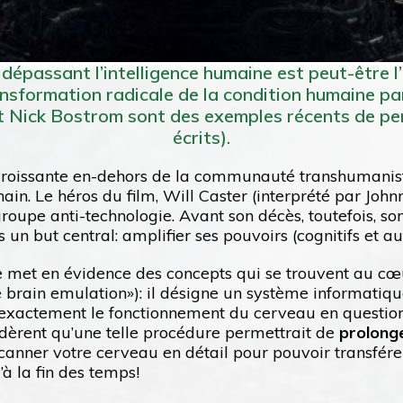
le dépassant l’intelligence humaine est peut-être 
sformation radicale de la condition humaine par 
t Nick Bostrom sont des exemples récents de pe
écrits).
on croissante en-dehors de la communauté transhuman
in. Le héros du film, Will Caster (interprété par Johnn
oupe anti-technologie. Avant son décès, toutefois, so
 un but central: amplifier ses pouvoirs (cognitifs et a
met en évidence des concepts qui se trouvent au cœ
e brain emulation»): il désigne un système informati
 exactement le fonctionnement du cerveau en question, 
dèrent qu’une telle procédure permettrait de
prolonge
scanner votre cerveau en détail pour pouvoir transfére
’à la fin des temps!