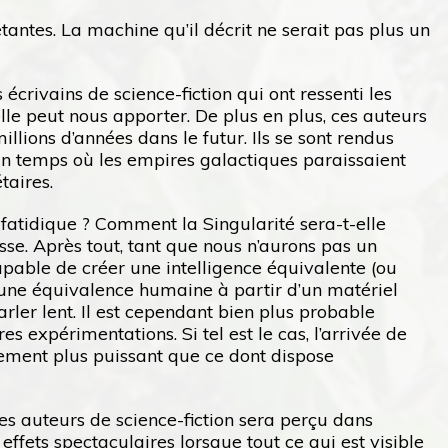
ntes. La machine qu’il décrit ne serait pas plus un
écrivains de science-fiction qui ont ressenti les
’elle peut nous apporter. De plus en plus, ces auteurs
llions d’années dans le futur. Ils se sont rendus
 un temps où les empires galactiques paraissaient
taires.
 fatidique ? Comment la Singularité sera-t-elle
se. Après tout, tant que nous n’aurons pas un
pable de créer une intelligence équivalente (ou
r une équivalence humaine à partir d’un matériel
arler lent. Il est cependant bien plus probable
s expérimentations. Si tel est le cas, l’arrivée de
ement plus puissant que ce dont dispose
s auteurs de science-fiction sera perçu dans
ffets spectaculaires lorsque tout ce qui est visible