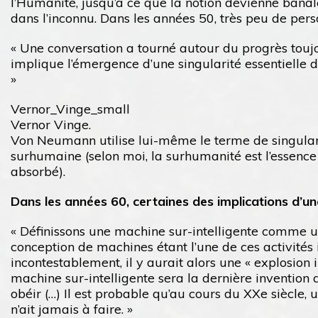
l’Humanité, jusqu’à ce que la notion devienne banal
dans l’inconnu. Dans les années 50, très peu de per
« Une conversation a tourné autour du progrès touj
implique l’émergence d’une singularité essentielle da
»
Vernor_Vinge_small
Vernor Vinge.
Von Neumann utilise lui-même le terme de singularité
surhumaine (selon moi, la surhumanité est l’essence
absorbé).
Dans les années 60, certaines des implications d’une
« Définissons une machine sur-intelligente comme une
conception de machines étant l’une de ces activités 
incontestablement, il y aurait alors une « explosion 
machine sur-intelligente sera la dernière invention
obéir (…) Il est probable qu’au cours du XXe siècle,
n’ait jamais à faire. »