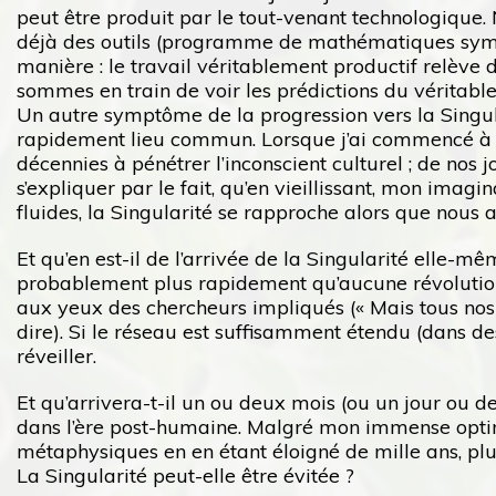
peut être produit par le tout-venant technologique.
déjà des outils (programme de mathématiques symbo
manière : le travail véritablement productif relève d
sommes en train de voir les prédictions du véritabl
Un autre symptôme de la progression vers la Singul
rapidement lieu commun. Lorsque j’ai commencé à écr
décennies à pénétrer l’inconscient culturel ; de no
s’expliquer par le fait, qu’en vieillissant, mon ima
fluides, la Singularité se rapproche alors que nous at
Et qu’en est-il de l’arrivée de la Singularité elle-m
probablement plus rapidement qu’aucune révolution
aux yeux des chercheurs impliqués (« Mais tous nos 
dire). Si le réseau est suffisamment étendu (dans 
réveiller.
Et qu’arrivera-t-il un ou deux mois (ou un jour ou d
dans l’ère post-humaine. Malgré mon immense optim
métaphysiques en en étant éloigné de mille ans, plu
La Singularité peut-elle être évitée ?