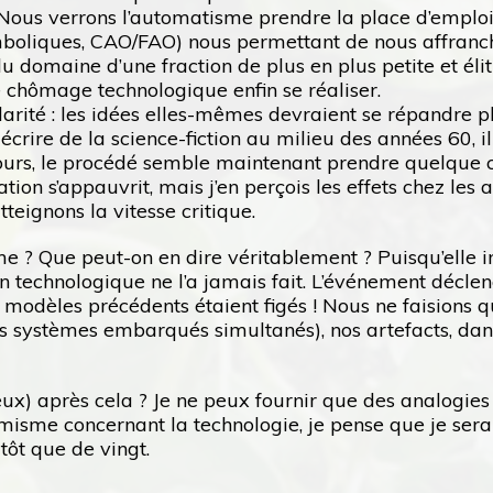
 Nous verrons l’automatisme prendre la place d’emplois
liques, CAO/FAO) nous permettant de nous affranchir 
u domaine d’une fraction de plus en plus petite et élit
e chômage technologique enfin se réaliser.
arité : les idées elles-mêmes devraient se répandre p
ire de la science-fiction au milieu des années 60, il
s jours, le procédé semble maintenant prendre quelque 
gination s’appauvrit, mais j’en perçois les effets chez
teignons la vitesse critique.
ême ? Que peut-on en dire véritablement ? Puisqu’elle i
 technologique ne l’a jamais fait. L’événement décl
modèles précédents étaient figés ! Nous ne faisions q
des systèmes embarqués simultanés), nos artefacts, d
eux) après cela ? Je ne peux fournir que des analogies
isme concernant la technologie, je pense que je sera
tôt que de vingt.