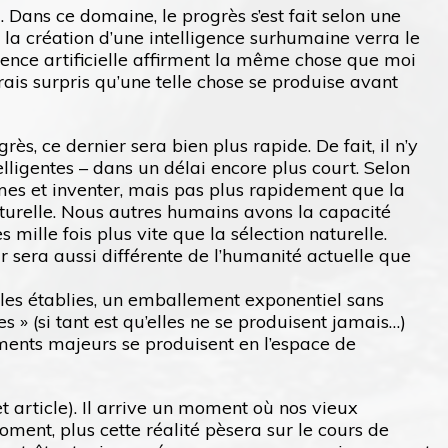
Dans ce domaine, le progrès s’est fait selon une
 la création d’une intelligence surhumaine verra le
igence artificielle affirment la même chose que moi
erais surpris qu’une telle chose se produise avant
, ce dernier sera bien plus rapide. De fait, il n’y
ligentes – dans un délai encore plus court. Selon
èmes et inventer, mais pas plus rapidement que la
naturelle. Nous autres humains avons la capacité
ille fois plus vite que la sélection naturelle.
ur sera aussi différente de l’humanité actuelle que
gles établies, un emballement exponentiel sans
 » (si tant est qu’elles ne se produisent jamais…)
ments majeurs se produisent en l’espace de
t article). Il arrive un moment où nos vieux
ment, plus cette réalité pèsera sur le cours de