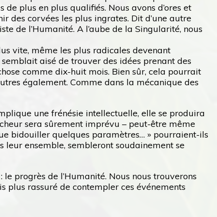
 de plus en plus qualifiés. Nous avons d’ores et
des corvées les plus ingrates. Dit d’une autre
iste de l’Humanité. A l’aube de la Singularité, nous
lus vite, même les plus radicales devenant
 semblait aisé de trouver des idées prenant des
chose comme dix-huit mois. Bien sûr, cela pourrait
 les autres également. Comme dans la mécanique des
mplique une frénésie intellectuelle, elle se produira
encheur sera sûrement imprévu – peut-être même
ue bidouiller quelques paramètres… » pourraient-ils
ans leur ensemble, sembleront soudainement se
 : le progrès de l’Humanité. Nous nous trouverons
is plus rassuré de contempler ces événements