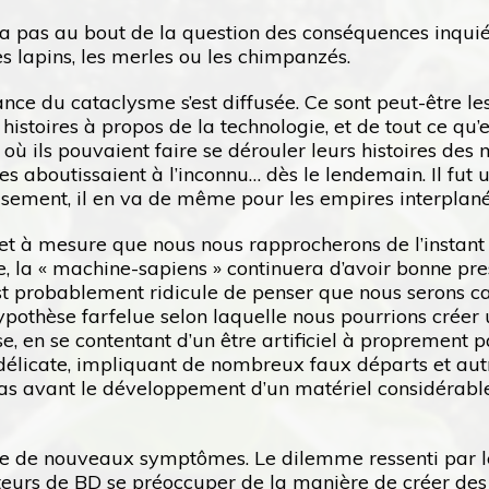
 pas au bout de la question des conséquences inquiéta
 lapins, les merles ou les chimpanzés.
ce du cataclysme s’est diffusée. Ce sont peut-être les 
s histoires à propos de la technologie, et de tout ce qu
ù ils pouvaient faire se dérouler leurs histoires des mi
s aboutissaient à l’inconnu… dès le lendemain. Il fut
eusement, il en va de même pour les empires interplané
r et à mesure que nous nous rapprocherons de l’instant
la « machine-sapiens » continuera d’avoir bonne pres
st probablement ridicule de penser que nous serons ca
 hypothèse farfelue selon laquelle nous pourrions crée
e, en se contentant d’un être artificiel à proprement p
 délicate, impliquant de nombreux faux départs et autre
pas avant le développement d’un matériel considérabl
re de nouveaux symptômes. Le dilemme ressenti par le
teurs de BD se préoccuper de la manière de créer des e