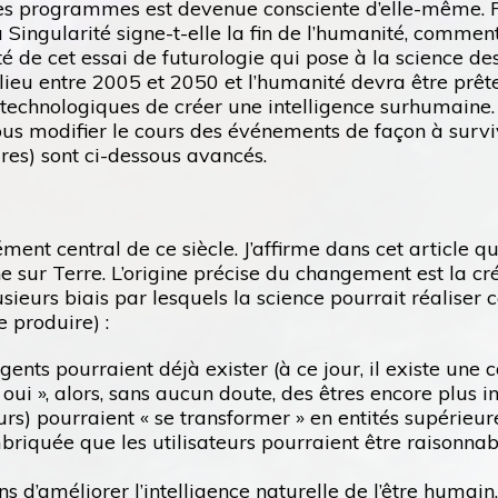
u des programmes est devenue consciente d’elle-même. 
a Singularité signe-t-elle la fin de l’humanité, commen
ité de cet essai de futurologie qui pose à la science d
ieu entre 2005 et 2050 et l’humanité devra être prête à
 technologiques de créer une intelligence surhumaine.
s-nous modifier le cours des événements de façon à surv
es) sont ci-dessous avancés.
ément central de ce siècle. J’affirme dans cet article
 sur Terre. L’origine précise du changement est la cré
sieurs biais par lesquels la science pourrait réaliser ce
 produire) :
gents pourraient déjà exister (à ce jour, il existe une 
i », alors, sans aucun doute, des êtres encore plus int
urs) pourraient « se transformer » en entités supérieur
imbriquée que les utilisateurs pourraient être raiso
 d’améliorer l’intelligence naturelle de l’être humain.