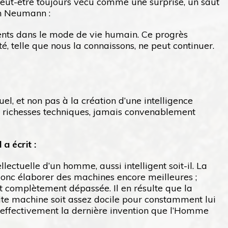
 peut-être toujours vécu comme une surprise, un saut
on Neumann :
ments dans le mode de vie humain. Ce progrès
é, telle que nous la connaissons, ne peut continuer.
l, et non pas à la création d’une intelligence
de richesses techniques, jamais convenablement
a écrit :
ctuelle d’un homme, aussi intelligent soit-il. La
 donc élaborer des machines encore meilleures ;
ait complètement dépassée. Il en résulte que la
dite machine soit assez docile pour constamment lui
oit effectivement la dernière invention que l’Homme