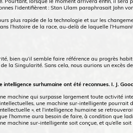
e. Pourtant, lorsque le moment arrivera enfin, il sera
sonnes l’identifièrent : Stan Ulam paraphrasait John v
ours plus rapide de la technologie et sur les change
ns l’histoire de la race, au-delà de laquelle l’Humanit
, bien qu’il semble faire référence au progrès habitue
 de la Singularité. Sans cela, nous aurions un excès 
 intelligence surhumaine ont été reconnues. I. J. Good 
 machine qui surpasse largement toute activité intelle
intellectuelles, une machine sur-intelligente pourrait
intellectuelle », et l’intelligence humaine se retrouver
 que l’homme aura besoin de faire, à condition que la
 une machine sur-intelligente soit conçue, et qu’elle s