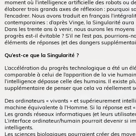
moment où l’intelligence artificielle des robots o
élaborer trois grands axes de réflexion : pourquoi s
l’encadrer. Nous avons traduit en français l’intégral
contemporaines : d’après Vinge, la Singularité aura l
Dans les trente ans à venir, nous aurons les moyens
progrès est-il évitable ? S’il ne l’est pas, pourrion
éléments de réponses (et des dangers supplémentair
Qu’est-ce que la Singularité ?
L’accélération du progrès technologique a été un él
comparable à celui de l’apparition de la vie humaine
l’intelligence dépasse celle des humains. Il existe plu
supplémentaire de penser que cela va réellement se
Des ordinateurs « vivants » et supérieurement intelli
machine équivalente à l’Homme. Si la réponse est « ou
Les grands réseaux informatiques (et leurs utilisate
L’interface ordinateur/humain pourrait devenir si 
intelligents.
Les sciences biologiques pourraient créer des moyens