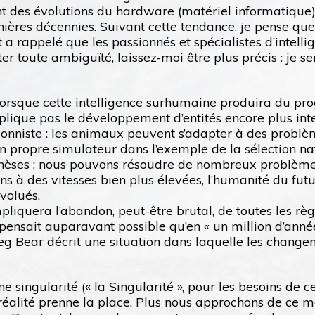
t des évolutions du hardware (matériel informatique). 
ières décennies. Suivant cette tendance, je pense que
t a rappelé que les passionnés et spécialistes d’intell
ter toute ambiguïté, laissez-moi être plus précis : je s
sque cette intelligence surhumaine produira du progrès
ique pas le développement d’entités encore plus intel
tionniste : les animaux peuvent s’adapter à des probl
 son propre simulateur dans l’exemple de la sélection 
thèses ; nous pouvons résoudre de nombreux problèmes m
ons à des vitesses bien plus élevées, l’humanité du fut
volués.
liquera l’abandon, peut-être brutal, de toutes les rè
pensait auparavant possible qu’en « un million d’années
eg Bear décrit une situation dans laquelle les change
singularité (« la Singularité », pour les besoins de ce
éalité prenne la place. Plus nous approchons de ce mo