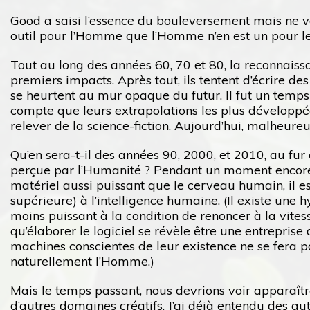
Good a saisi l’essence du bouleversement mais ne va
outil pour l’Homme que l’Homme n’en est un pour les
Tout au long des années 60, 70 et 80, la reconnaissan
premiers impacts. Après tout, ils tentent d’écrire de
se heurtent au mur opaque du futur. Il fut un temps o
compte que leurs extrapolations les plus développée
relever de la science-fiction. Aujourd’hui, malheur
Qu’en sera-t-il des années 90, 2000, et 2010, au fu
perçue par l’Humanité ? Pendant un moment encore, 
matériel aussi puissant que le cerveau humain, il e
supérieure) à l’intelligence humaine. (Il existe une
moins puissant à la condition de renoncer à la vitess
qu’élaborer le logiciel se révèle être une entreprise
machines conscientes de leur existence ne se fera 
naturellement l’Homme.)
Mais le temps passant, nous devrions voir apparaît
d’autres domaines créatifs. J’ai déjà entendu des au