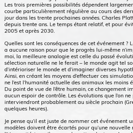
Les trois premières possibilités dépendent largemen
courbe particulièrement régulière au cours des dern
jour dans les trente prochaines années. Charles Plat
depuis trente ans. Le temps étant relatif, et pour évi
2005 et après 2030.
Quelles sont les conséquences de cet événement ? Lor
a aucune raison pour que le progrès lui-même n’impl
moi, la meilleure analogie est celle du passé évolu
sélection naturelle ne le ferait – le monde agit tel
d’intérioriser le monde et d’imaginer diverses hypo
Ainsi, en créant les moyens d’effectuer ces simulati
ne l’est l’humanité actuelle des animaux les moins é
Du point de vue de l’être humain, ce changement imp
aucun espoir de contrôle. Les évolutions que l’on ne 
interviendront probablement au siècle prochain (Gr
quelques heures).
Je pense qu’il est juste de nommer cet événement une 
modèles doivent être écartés pour qu’une nouvelle r